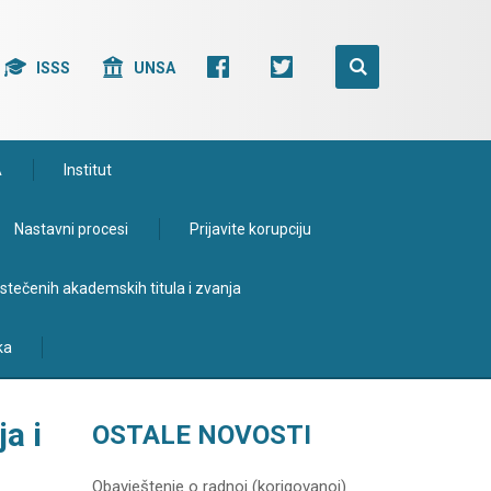
ISSS
UNSA
A
Institut
Nastavni procesi
Prijavite korupciju
e stečenih akademskih titula i zvanja
ka
a i
OSTALE NOVOSTI
Obavještenje o radnoj (korigovanoj)