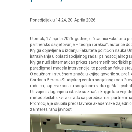
Ponedjeljak u 14:24, 20. Aprila 2026.
U petak, 17. aprila 2026. godine, u čitaonici Fakulteta p
partnersko savjetovanje – teorija i praksa”, autorice doc
Knjiga objavljena u izdanju Fakulteta političkih nauka U
istraživanja u oblasti socijalnog rada i psihosocijalnog 
Knjiga nudi sistematičan prikaz savremenih teorijskih 
paradigma i modela intervencije, te poseban fokus stavl
O naučnom i stručnom značaju knjige govorile su prof. dr
Gordana Berc sa Studijskog centra socijalnog rada Pravn
radnica, supervizorica u socijalnom radu i geštalt psiho
U svojim izlaganjima istakle su značaj knjige kao vrije
metodoloških okvira u radu sa porodicama i partnerima
Promocija je okupila predstavnike akademske zajednice, 
zainteresiranu javnost.