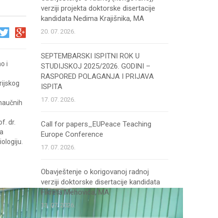
verziji projekta doktorske disertacije
kandidata Nedima Krajišnika, MA
20. 07. 2026.
SEPTEMBARSKI ISPITNI ROK U
o i
STUDIJSKOJ 2025/2026. GODINI –
RASPORED POLAGANJA I PRIJAVA
rijskog
ISPITA
17. 07. 2026.
 naučnih
f. dr.
Call for papers_EUPeace Teaching
na
Europe Conference
ologiju.
17. 07. 2026.
Obavještenje o korigovanoj radnoj
verziji doktorske disertacije kandidata
Fikreta Mehovića, MA
13. 07. 2026.