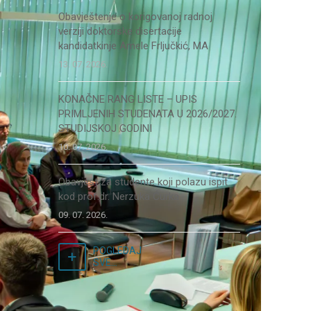
Obavještenje o korigovanoj radnoj
verziji doktorske disertacije
kandidatkinje Amele Frljučkić, MA
13. 07. 2026.
KONAČNE RANG LISTE – UPIS
PRIMLJENIH STUDENATA U 2026/2027.
STUDIJSKOJ GODINI
10. 07. 2026.
Obavjest za studente koji polazu ispit
kod prof.dr. Nerzuka Ćurka
09. 07. 2026.
POGLEDAJ
SVE...