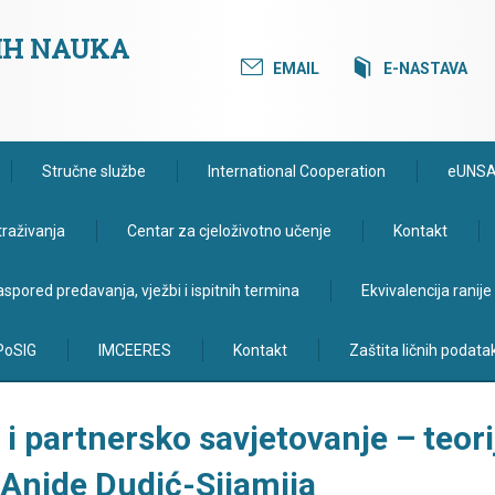
KIH NAUKA
EMAIL
E-NASTAVA
Stručne službe
International Cooperation
eUNS
traživanja
Centar za cjeloživotno učenje
Kontakt
spored predavanja, vježbi i ispitnih termina
Ekvivalencija ranij
PoSIG
IMCEERES
Kontakt
Zaštita ličnih podata
i partnersko savjetovanje – teorij
. Anide Dudić-Sijamija