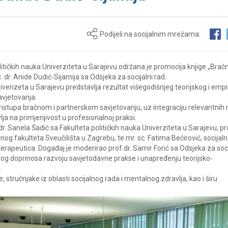
Podijeli na socijalnim mrežama:
olitičkih nauka Univerziteta u Sarajevu održana je promocija knjige „Bračn
. dr. Anide Dudić-Sijamija sa Odsjeka za socijalni rad.
niverizeta u Sarajevu predstavlja rezultat višegodišnjeg teorijskog i empi
savjetovanja.
pristupa bračnom i partnerskom savjetovanju, uz integraciju relevantnih
ja na primjenjivost u profesionalnoj praksi.
. Sanela Šadić sa Fakulteta političkih nauka Univerziteta u Sarajevu, pro
og fakulteta Sveučilišta u Zagrebu, te mr. sc. Fatima Bećirović, socijal
terapeutica. Događaj je moderirao prof.dr. Samir Forić sa Odsjeka za soci
dnog doprinosa razvoju savjetodavne prakse i unapređenju teorijsko-
.
stručnjake iz oblasti socijalnog rada i mentalnog zdravlja, kao i širu