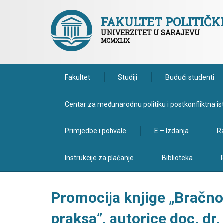
FAKULTET POLITIČ
UNIVERZITET U SARAJEVU
MCMXLIX
Fakultet
Studiji
Budući studenti
Centar za međunarodnu politiku i postkonfliktna is
Primjedbe i pohvale
E – Izdanja
Ra
Instrukcije za plaćanje
Biblioteka
Promocija knjige „Bračno 
praksa”, autorice doc. dr