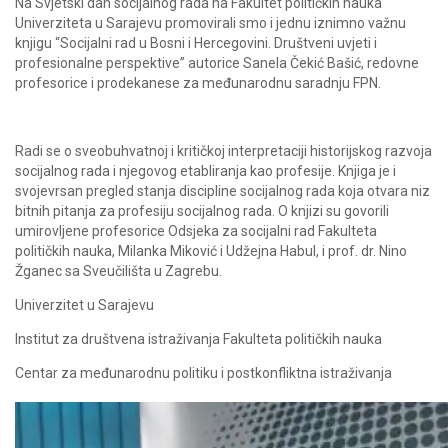
Na Svjetski dan socijalnog rada na Fakultet političkih nauka
Univerziteta u Sarajevu promovirali smo i jednu iznimno važnu
knjigu “Socijalni rad u Bosni i Hercegovini. Društveni uvjeti i
profesionalne perspektive” autorice Sanela Čekić Bašić, redovne
profesorice i prodekanese za međunarodnu saradnju FPN.
Radi se o sveobuhvatnoj i kritičkoj interpretaciji historijskog razvoja
socijalnog rada i njegovog etabliranja kao profesije. Knjiga je i
svojevrsan pregled stanja discipline socijalnog rada koja otvara niz
bitnih pitanja za profesiju socijalnog rada. O knjizi su govorili
umirovljene profesorice Odsjeka za socijalni rad Fakulteta
političkih nauka, Milanka Miković i Udžejna Habul, i prof. dr. Nino
Žganec sa Sveučilišta u Zagrebu.
Univerzitet u Sarajevu
Institut za društvena istraživanja Fakulteta političkih nauka
Centar za međunarodnu politiku i postkonfliktna istraživanja