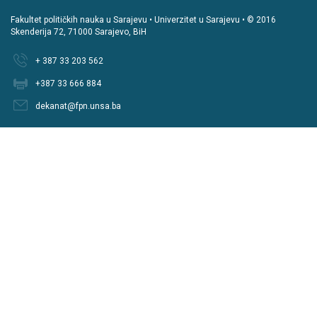
Fakultet političkih nauka u Sarajevu • Univerzitet u Sarajevu • © 2016
Skenderija 72, 71000 Sarajevo, BiH
+ 387 33 203 562
+387 33 666 884
dekanat@fpn.unsa.ba