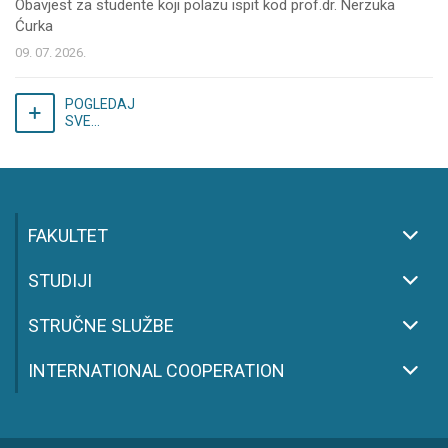
Obavjest za studente koji polazu ispit kod prof.dr. Nerzuka
Ćurka
09. 07. 2026.
POGLEDAJ
SVE...
FAKULTET
STUDIJI
STRUČNE SLUŽBE
INTERNATIONAL COOPERATION