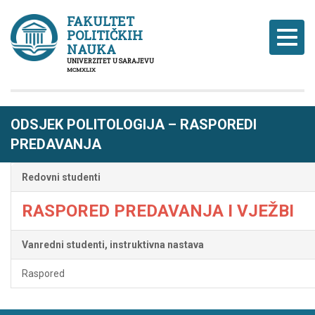
FAKULTET
POLITIČKIH
Naviga
NAUKA
UNIVERZITET U SARAJEVU
MCMXLIX
ODSJEK POLITOLOGIJA – RASPOREDI
PREDAVANJA
Redovni studenti
RASPORED PREDAVANJA I VJEŽBI
Vanredni studenti, instruktivna nastava
Raspored