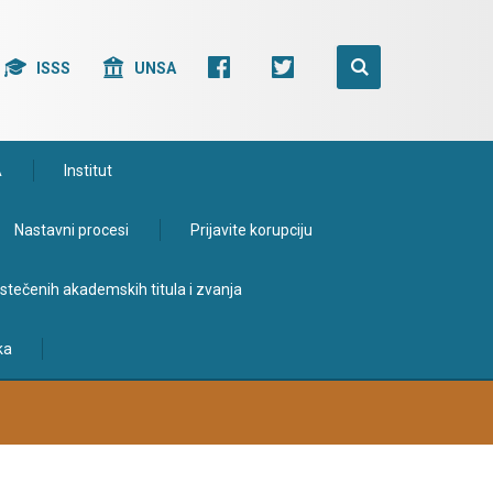
ISSS
UNSA
A
Institut
Nastavni procesi
Prijavite korupciju
e stečenih akademskih titula i zvanja
ka