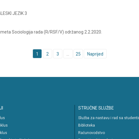
GLESKI JEZIK 3
edmeta Sociologija rada (R/RSF/V) održanog 2.2.2020.
1
2
3
…
25
Naprijed
JI
STRUČNE SLUŽBE
klus
Služba za nastavu i rad sa student
iklus
Biblioteka
iklus
Računovodstvo