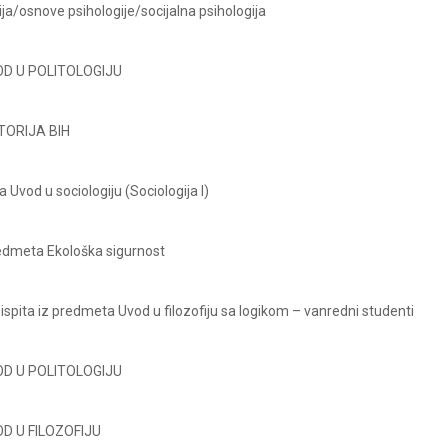
ija/osnove psihologije/socijalna psihologija
UVOD U POLITOLOGIJU
STORIJA BIH
Uvod u sociologiju (Sociologija I)
redmeta Ekološka sigurnost
spita iz predmeta Uvod u filozofiju sa logikom – vanredni studenti
UVOD U POLITOLOGIJU
VOD U FILOZOFIJU