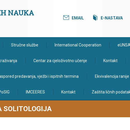
KIH NAUKA
EMAIL
E-NASTAVA
Stručne službe
International Cooperation
eUNS
traživanja
Centar za cjeloživotno učenje
Kontakt
spored predavanja, vježbi i ispitnih termina
Ekvivalencija ranij
PoSIG
IMCEERES
Kontakt
Zaštita ličnih podata
A SOLITOLOGIJA