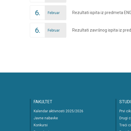
6.
Rezultati ispita iz predmeta EN
Februar
6.
Rezultati završnog ispita iz pr
Februar
Posts
navigation
FAKULTET
STUDI
Kalendar aktivnosti 2025/2026
Prvi ci
Javne nabavke
Drugi c
Konkursi
Treći c