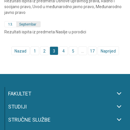
Rezultati ispita iz predmeta Osnove upravnog prava, Radno i
socijano pravo, Uvod u međunarodno javno pravo, Međunarodno
javno pravo
13.
Septembar
Rezultati ispita iz predmeta Nasilje u porodici
Posts
Nazad
1
2
3
4
5
…
17
Naprijed
navigation
FAKULTET
STUDIJI
STRUČNE SLUŽBE