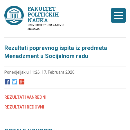
FAKULTET
POLITIČKIH
Naviga
NAUKA
UNIVERZITET U SARAJEVU
MCMXLIX
Rezultati popravnog ispita iz predmeta
Menadzment u Socijalnom radu
Ponedjeljak u 11:26, 17. Februara 2020.
REZULTATI VANREDNI
REZULTATI REDOVNI