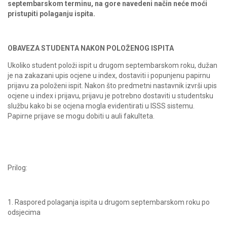
septembarskom terminu, na gore navedeni način neće moći
pristupiti polaganju ispita.
OBAVEZA STUDENTA NAKON POLOŽENOG ISPITA
Ukoliko student položi ispit u drugom septembarskom roku, dužan
je na zakazani upis ocjene u index, dostaviti i popunjenu papirnu
prijavu za položeni ispit. Nakon što predmetni nastavnik izvrši upis
ocjene u index i prijavu, prijavu je potrebno dostaviti u studentsku
službu kako bi se ocjena mogla evidentirati u ISSS sistemu.
Papirne prijave se mogu dobiti u auli fakulteta.
Prilog:
1. Raspored polaganja ispita u drugom septembarskom roku po
odsjecima