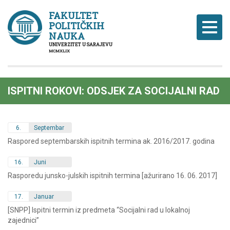
FAKULTET
POLITIČKIH
Naviga
NAUKA
UNIVERZITET U SARAJEVU
MCMXLIX
ISPITNI ROKOVI: ODSJEK ZA SOCIJALNI RAD
6.
Septembar
Raspored septembarskih ispitnih termina ak. 2016/2017. godina
16.
Juni
Rasporedu junsko-julskih ispitnih termina [ažurirano 16. 06. 2017]
17.
Januar
[SNPP] Ispitni termin iz predmeta “Socijalni rad u lokalnoj
zajednici”