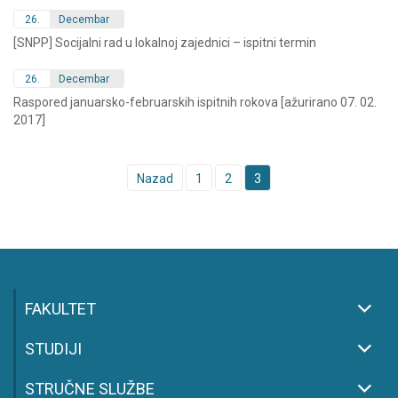
26.
Decembar
[SNPP] Socijalni rad u lokalnoj zajednici – ispitni termin
26.
Decembar
Raspored januarsko-februarskih ispitnih rokova [ažurirano 07. 02.
2017]
Posts
Nazad
1
2
3
navigation
FAKULTET
STUDIJI
STRUČNE SLUŽBE