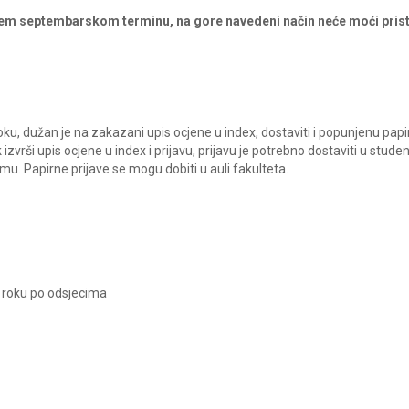
rećem septembarskom terminu, na gore navedeni način neće moći prist
ku, dužan je na zakazani upis ocjene u index, dostaviti i popunjenu pap
izvrši upis ocjene u index i prijavu, prijavu je potrebno dostaviti u stude
mu. Papirne prijave se mogu dobiti u auli fakulteta.
 roku po odsjecima