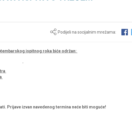
Podijeli na socijalnim mrežama:
ptembarskog ispitnog roka biće održan:
stra
ra
9 sati. Prijave izvan navedenog termina neće biti moguće!