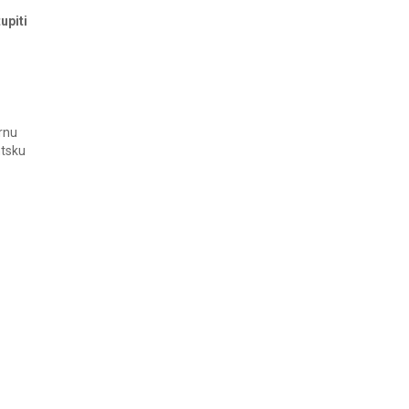
upiti
irnu
ntsku