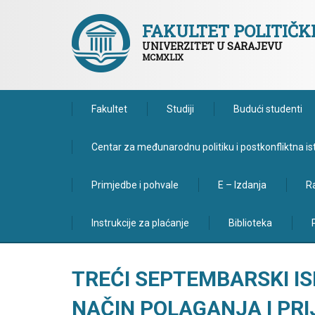
FAKULTET POLITIČ
UNIVERZITET U SARAJEVU
MCMXLIX
Fakultet
Studiji
Budući studenti
Centar za međunarodnu politiku i postkonfliktna is
Primjedbe i pohvale
E – Izdanja
Ra
Instrukcije za plaćanje
Biblioteka
TREĆI SEPTEMBARSKI IS
NAČIN POLAGANJA I PRI