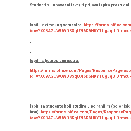
Studenti su obavezni izvršiti prijavu ispita preko onl
Ispiti iz zimskog semestra:
https://forms.office.c
id=vYX0BAGUWUWD8SqU7I6D6HKYTUgJqUlDrmcu
Ispiti iz ljetnog semestra:
https://forms.office.com/Pages/ResponsePage.asp
id=vYX0BAGUWUWD8SqU7I6D6HKYTUgJqUlDrmcuk
Ispiti za studente koji studiraju po ranijim (bolonj
ima)
:
https://forms.office.com/Pages/ResponsePag
id=vYX0BAGUWUWD8SqU7I6D6HKYTUgJqUlDrmcu