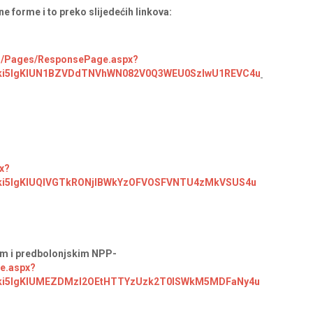
ine forme i to preko slijedećih linkova:
om/Pages/ResponsePage.aspx?
ki5IgKlUN1BZVDdTNVhWN082V0Q3WEU0SzIwU1REVC4u
x?
i5IgKlUQlVGTkRONjlBWkYzOFVOSFVNTU4zMkVSUS4u
skim i predbolonjskim NPP-
e.aspx?
ki5IgKlUMEZDMzI2OEtHTTYzUzk2T0lSWkM5MDFaNy4u