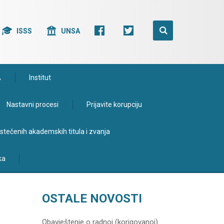
ISSS
UNSA
A
Institut
Nastavni procesi
Prijavite korupciju
e stečenih akademskih titula i zvanja
ka
OSTALE NOVOSTI
Obavještenje o radnoj (korigovanoj)