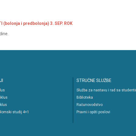
bolonja i predbolonja) 3. SEP. ROK
dine.
JI
STRUČNE SLUŽBE
klus
Služba za nastavu i rad sa student
iklus
Biblioteka
iklus
Računovodstvo
lomski studij 4+1
Pravni i opšti poslovi