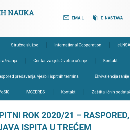
KIH NAUKA
EMAIL
E-NASTAVA
Stručne službe
International Cooperation
eUNS
traživanja
Centar za cjeloživotno učenje
Kontakt
spored predavanja, vježbi i ispitnih termina
Ekvivalencija ranij
PoSIG
IMCEERES
Kontakt
Zaštita ličnih podata
PITNI ROK 2020/21 – RASPORED,
JAVA ISPITA U TREĆEM