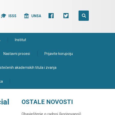
ISSS
UNSA
A
Institut
Nastavni procesi
Prijavite korupciju
e stečenih akademskih titula i zvanja
ka
ial
OSTALE NOVOSTI
Obavještenje o radnoj (korigovanoj)