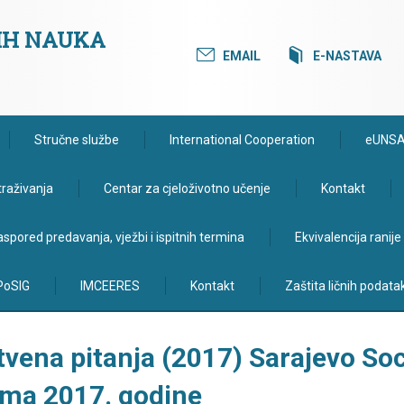
KIH NAUKA
EMAIL
E-NASTAVA
Stručne službe
International Cooperation
eUNS
traživanja
Centar za cjeloživotno učenje
Kontakt
spored predavanja, vježbi i ispitnih termina
Ekvivalencija ranij
PoSIG
IMCEERES
Kontakt
Zaštita ličnih podata
tvena pitanja (2017) Sarajevo Soc
ima 2017. godine