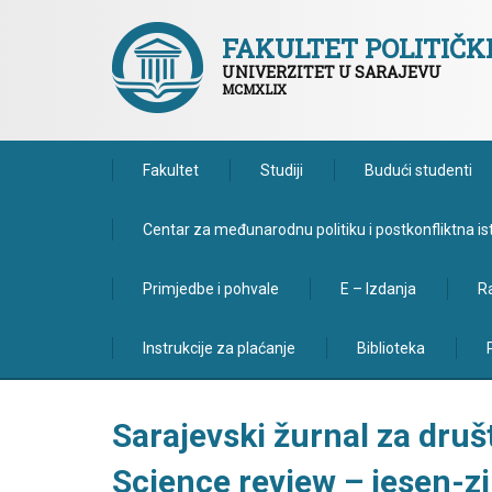
FAKULTET POLITIČ
UNIVERZITET U SARAJEVU
MCMXLIX
Fakultet
Studiji
Budući studenti
Centar za međunarodnu politiku i postkonfliktna is
Primjedbe i pohvale
E – Izdanja
Ra
Instrukcije za plaćanje
Biblioteka
Sarajevski žurnal za druš
Science review – jesen-z