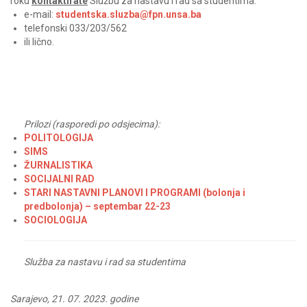
roku
kontaktirate
Službu za nastavu i rad sa studentima:
e-mail:
studentska.sluzba@fpn.unsa.ba
telefonski 033/203/562
ili lično.
Prilozi (rasporedi po odsjecima):
POLITOLOGIJA
SIMS
ŽURNALISTIKA
SOCIJALNI RAD
STARI NASTAVNI PLANOVI I PROGRAMI (bolonja i
predbolonja) – septembar 22-23
SOCIOLOGIJA
Služba za nastavu i rad sa studentima
Sarajevo, 21. 07. 2023. godine