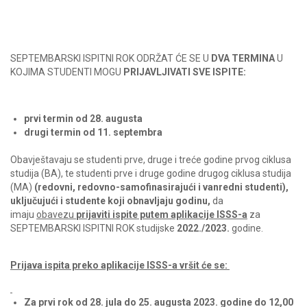
SEPTEMBARSKI ISPITNI ROK ODRŽAT ĆE SE U
DVA TERMINA
U
KOJIMA STUDENTI MOGU
PRIJAVLJIVATI SVE ISPITE:
prvi termin od 28. augusta
drugi termin od 11. septembra
Obavještavaju se studenti prve, druge i treće godine prvog ciklusa
studija (BA), te studenti prve i druge godine drugog ciklusa studija
(MA)
(redovni, redovno-samofinasirajući i vanredni studenti),
uključujući i studente koji obnavljaju godinu,
da
imaju
obavezu
prijaviti ispite putem aplikacije ISSS-a
za
SEPTEMBARSKI ISPITNI ROK studijske
2022./2023.
godine.
Prijava ispita preko aplikacije ISSS-a vršit će se:
Za
prvi rok
od
28. jula
do
25. augusta
2023. godine
do 12,00