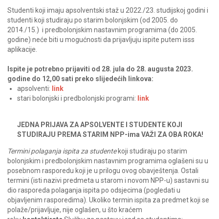
Studenti koji imaju apsolventski staž u 2022./23. studijskoj godini i
studenti koji studiraju po starim bolonjskim (od 2005. do
2014./15.)
i predbolonjskim nastavnim programima (do 2005.
godine) neće biti u mogućnosti da prijavljuju ispite putem isss
aplikacije.
Ispite je potrebno prijaviti od 28. jula do 28. augusta 2023.
godine do 12,00 sati preko slijedećih linkova:
apsolventi:
link
stari bolonjski i predbolonjski programi:
link
JEDNA PRIJAVA ZA APSOLVENTE I STUDENTE KOJI
STUDIRAJU PREMA STARIM NPP-ima VAŽI ZA OBA ROKA!
Termini polaganja ispita za studente
koji studiraju po starim
bolonjskim i predbolonjskim nastavnim programima oglašeni su u
posebnom rasporedu koji je u prilogu ovog obavještenja. Ostali
termini (isti nazivi predmeta u starom i novom NPP-u) sastavni su
dio rasporeda polaganja ispita po odsjecima (pogledati u
objavljenim rasporedima). Ukoliko termin ispita za predmet koji se
polaže/prijavljuje, nije oglašen, u što kraćem