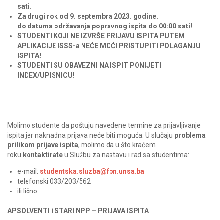
sati.
Za
drugi rok
od
9. septembra
2023. godine.
do
datuma
održavanja popravnog ispita do
00:00 sati!
STUDENTI KOJI NE IZVRŠE PRIJAVU ISPITA PUTEM
APLIKACIJE ISSS-a NEĆE MOĆI PRISTUPITI POLAGANJU
ISPITA!
STUDENTI SU OBAVEZNI NA ISPIT PONIJETI
INDEX/UPISNICU!
Molimo studente da poštuju navedene termine za prijavljivanje
ispita jer naknadna prijava neće biti moguća. U slučaju
problema
prilikom prijave ispita
, molimo da u što kraćem
roku
kontaktirate
u Službu za nastavu i rad sa studentima:
e-mail:
studentska.sluzba@fpn.unsa.ba
telefonski 033/203/562
ili lično.
APSOLVENTI i STARI NPP – PRIJAVA ISPITA