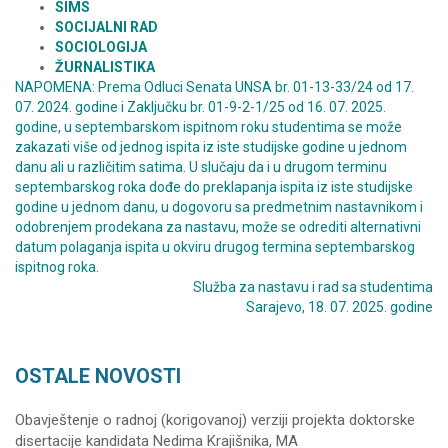
SIMS
SOCIJALNI RAD
SOCIOLOGIJA
ŽURNALISTIKA
NAPOMENA: Prema Odluci Senata UNSA br. 01-13-33/24 od 17.
07. 2024. godine i Zaključku br. 01-9-2-1/25 od 16. 07. 2025.
godine, u septembarskom ispitnom roku studentima se može
zakazati više od jednog ispita iz iste studijske godine u jednom
danu ali u različitim satima. U slučaju da i u drugom terminu
septembarskog roka dođe do preklapanja ispita iz iste studijske
godine u jednom danu, u dogovoru sa predmetnim nastavnikom i
odobrenjem prodekana za nastavu, može se odrediti alternativni
datum polaganja ispita u okviru drugog termina septembarskog
ispitnog roka.
Služba za nastavu i rad sa studentima
Sarajevo, 18. 07. 2025. godine
OSTALE NOVOSTI
Obavještenje o radnoj (korigovanoj) verziji projekta doktorske
disertacije kandidata Nedima Krajišnika, MA