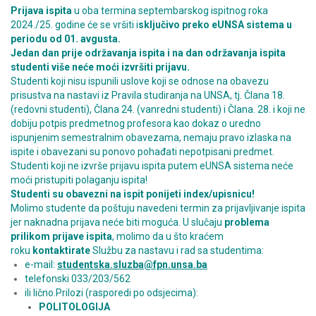
Prijava ispita
u oba termina septembarskog ispitnog roka
2024./25. godine će se vršiti i
sključivo preko eUNSA sistema u
periodu od 01. avgusta.
Jedan dan prije održavanja ispita i na dan održavanja ispita
studenti više neće moći izvršiti prijavu.
Studenti koji nisu ispunili uslove koji se odnose na obavezu
prisustva na nastavi iz Pravila studiranja na UNSA, tj. Člana 18.
(redovni studenti), Člana 24. (vanredni studenti) i Člana. 28. i koji ne
dobiju potpis predmetnog profesora kao dokaz o uredno
ispunjenim semestralnim obavezama, nemaju pravo izlaska na
ispite i obavezani su ponovo pohađati nepotpisani predmet.
Studenti koji ne izvrše prijavu ispita putem eUNSA sistema
neće
moći pristupiti polaganju ispita!
Studenti su obavezni na ispit ponijeti index/upisnicu!
Molimo studente da poštuju navedeni termin za prijavljivanje ispita
jer naknadna prijava neće biti moguća. U slučaju
problema
prilikom prijave ispita
, molimo da u što kraćem
roku
kontaktirate
Službu za nastavu i rad sa studentima:
e-mail:
studentska.sluzba@fpn.unsa.ba
telefonski 033/203/562
ili lično.
Prilozi (rasporedi po odsjecima):
POLITOLOGIJA