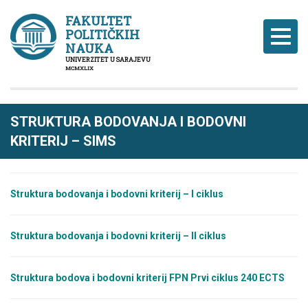
FAKULTET
POLITIČKIH
Naviga
NAUKA
UNIVERZITET U SARAJEVU
MCMXLIX
STRUKTURA BODOVANJA I BODOVNI
KRITERIJ – SIMS
Struktura bodovanja i bodovni kriterij – I ciklus
Struktura bodovanja i bodovni kriterij – II cik
l
us
Struktura bodova i bodovni kriterij FPN Prvi ciklus 240 ECTS