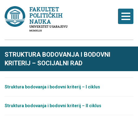
FAKULTET
POLITIČKIH
Naviga
NAUKA
UNIVERZITET U SARAJEVU
MCMXLIX
STRUKTURA BODOVANJA I BODOVNI
KRITERIJ – SOCIJALNI RAD
Str
uktura bodovanja i
b
odovni
kriterij – I ciklus
Struktura bodovanja i bodovni kriterij – II
ci
k
lus