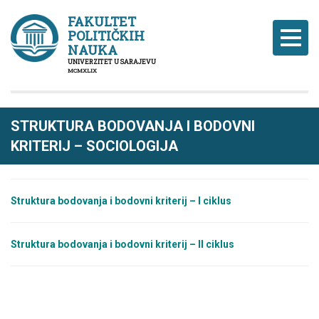
FAKULTET
POLITIČKIH
Naviga
NAUKA
UNIVERZITET U SARAJEVU
MCMXLIX
STRUKTURA BODOVANJA I BODOVNI
KRITERIJ – SOCIOLOGIJA
Struktura bodovanja i bodovni kriterij – I ciklus
Struktura bodovanja i bodovni kriterij – II
c
iklu
s