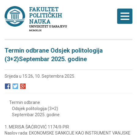
FAKULTET
POLITIČKIH
Naviga
NAUKA
UNIVERZITET U SARAJEVU
MCMXLIX
Termin odbrane Odsjek politologija
(3+2)Septembar 2025. godine
Srijeda u 15:26, 10. Septembra 2025.
Termin odbrane
Odsjek politologija (3+2)
Septembar 2025. godine
1. MERISA ŠAĆIROVIĆ 1174/II-PIR
Naslov rada: EKONOMSKE SANKCIJE KAO INSTRUMENT VANJSKE