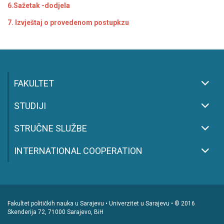
6.Sažetak -dodjela
7. Izvještaj o provedenom postupkzu
FAKULTET
STUDIJI
STRUČNE SLUŽBE
INTERNATIONAL COOPERATION
Fakultet političkih nauka u Sarajevu • Univerzitet u Sarajevu • © 2016
Skenderija 72, 71000 Sarajevo, BiH