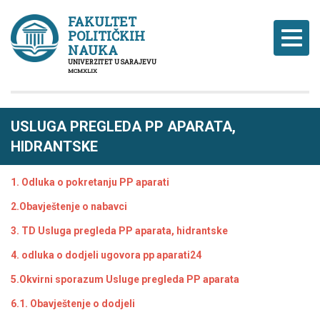
FAKULTET
POLITIČKIH
Naviga
NAUKA
UNIVERZITET U SARAJEVU
MCMXLIX
USLUGA PREGLEDA PP APARATA,
HIDRANTSKE
1. Odluka o pokretanju PP aparati
2.Obavještenje o nabavci
3. TD Usluga pregleda PP aparata, hidrantske
4. odluka o dodjeli ugovora pp aparati24
5.Okvirni sporazum Usluge pregleda PP aparata
6.1. Obavještenje o dodjeli