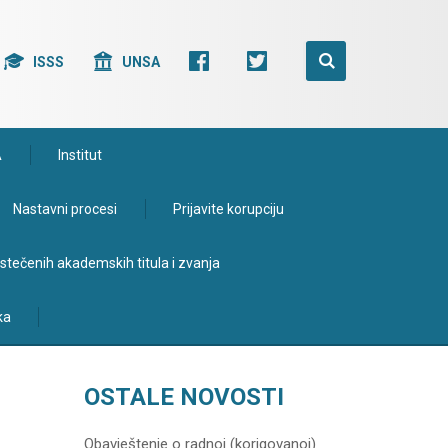
ISSS
UNSA
A
Institut
Nastavni procesi
Prijavite korupciju
e stečenih akademskih titula i zvanja
ka
OSTALE NOVOSTI
Obavještenje o radnoj (korigovanoj)