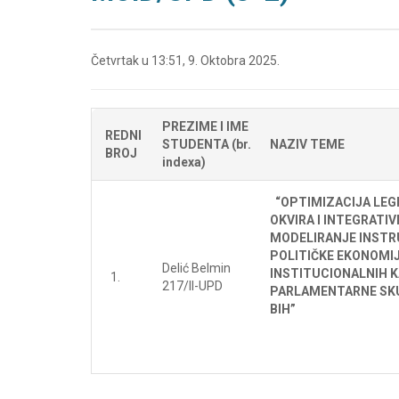
Četvrtak u 13:51, 9. Oktobra 2025.
PREZIME I IME
REDNI
STUDENTA (br.
NAZIV TEME
BROJ
indexa)
“OPTIMIZACIJA LEG
OKVIRA I INTEGRATI
MODELIRANJE INST
POLITIČKE EKONOMIJ
Delić Belmin
INSTITUCIONALNIH 
217/II-UPD
PARLAMENTARNE SK
BIH”