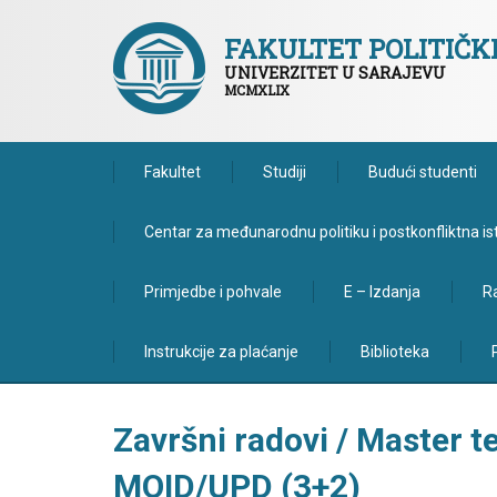
FAKULTET POLITIČ
UNIVERZITET U SARAJEVU
MCMXLIX
Fakultet
Studiji
Budući studenti
Centar za međunarodnu politiku i postkonfliktna is
Primjedbe i pohvale
E – Izdanja
Ra
Instrukcije za plaćanje
Biblioteka
Završni radovi / Master
MOID/UPD (3+2)