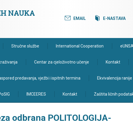
KIH NAUKA
EMAIL
E-NASTAVA
Stručne službe
International Cooperation
eUNS
traživanja
Centar za cjeloživotno učenje
Kontakt
spored predavanja, vježbi i ispitnih termina
Ekvivalencija ranij
PoSIG
IMCEERES
Kontakt
Zaštita ličnih podata
 teza odbrana POLITOLOGIJA-