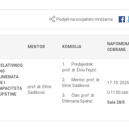
Podijeli na socijalnim mrežama:
NAPOMENA
MENTOR
KOMISIJA
ODBRANE
1. Predsjednik:
ISLATIVNOG
prof. dr. Elvis Fejzić
VNO
RUMENATA
2. Mentor: prof. dr.
E I
17. 10. 2025
Elmir Sadiković
prof. dr. Elmir
KAPACITETA
Sadiković
U 11:00 sati
UPŠTINE
3. Član: prof. dr.
Ehlimana Spahić
Sala 28/II