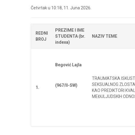
Četvrtak u 10:18, 11. Juna 2026.
PREZIME I IME
REDNI
STUDENTA (br.
NAZIV TEME
BROJ
indexa)
Begović Lajla
TRAUMATSKA ISKUS
SEKSUALNOG ZLOST
(967/II-SW)
1.
KAO PREDIKTORI KVA
MEĐULJUDSKIH ODN