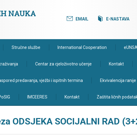
KIH NAUKA
EMAIL
E-NASTAVA
Stručne službe
International Cooperation
eUNS
traživanja
Centar za cjeloživotno učenje
Kontakt
spored predavanja, vježbi i ispitnih termina
Ekvivalencija ranij
PoSIG
IMCEERES
Kontakt
Zaštita ličnih podata
 teza ODSJEKA SOCIJALNI RAD (3+