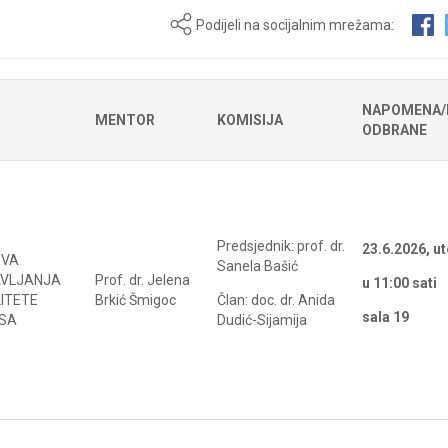
Podijeli na socijalnim mrežama:
NAPOMENA/
MENTOR
KOMISIJA
ODBRANE
Predsjednik: prof. dr.
23.6.2026, u
TVA
Sanela Bašić
AVLJANJA
Prof. dr. Jelena
u 11:00 sati
LITETE
Brkić Šmigoc
Član: doc. dr. Anida
sala 19
OSA
Dudić-Sijamija