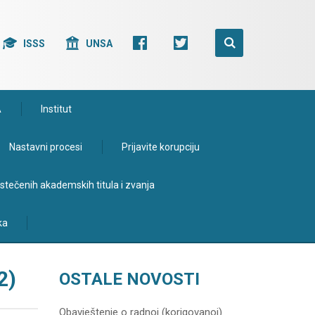
ISSS
UNSA
A
Institut
Nastavni procesi
Prijavite korupciju
e stečenih akademskih titula i zvanja
ka
2)
OSTALE NOVOSTI
Obavještenje o radnoj (korigovanoj)