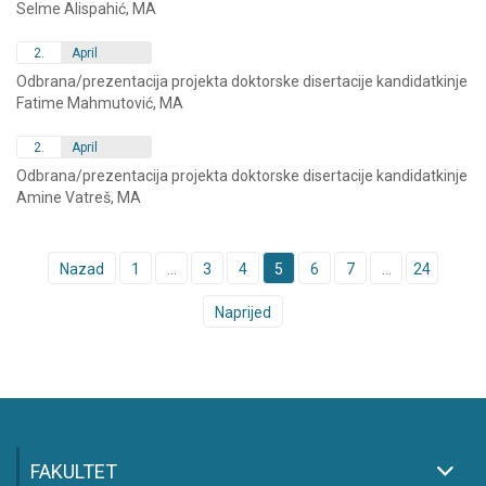
Selme Alispahić, MA
2.
April
Odbrana/prezentacija projekta doktorske disertacije kandidatkinje
Fatime Mahmutović, MA
2.
April
Odbrana/prezentacija projekta doktorske disertacije kandidatkinje
Amine Vatreš, MA
Posts
Nazad
1
…
3
4
5
6
7
…
24
navigation
Naprijed
FAKULTET