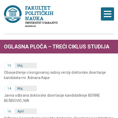
FAKULTET
POLITIČKIH
Naviga
NAUKA
UNIVERZITET U SARAJEVU
MCMXLIX
OGLASNA PLOČA – TREĆI CIKLUS STUDIJA
15.
Maj
Obavještenje o korigovanoj radnoj verziji doktorske disertacije
kandidata mr. Adnana Kape
14.
Maj
Javna odbrana doktorske disertacije kandidatkinje BERINE
BEŠIROVIĆ, MA
16.
April