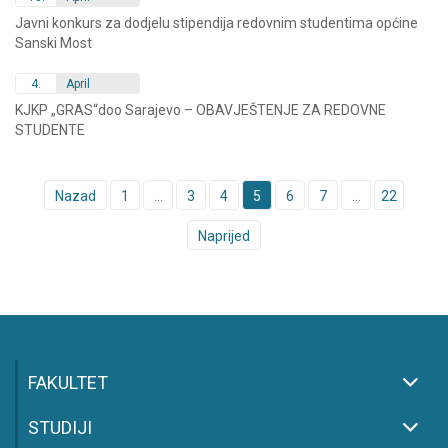
Javni konkurs za dodjelu stipendija redovnim studentima općine
Sanski Most
4.
April
KJKP „GRAS“doo Sarajevo – OBAVJEŠTENJE ZA REDOVNE
STUDENTE
Posts
Nazad
1
…
3
4
5
6
7
…
22
navigation
Naprijed
FAKULTET
STUDIJI