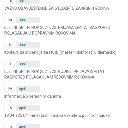
15.
Juli
VAŽNO OBAVJEŠTENJE ZA STUDENTE ZAVRŠNIH GODINA
24.
Juni
LJETNI ISPITNI ROK 2021./22. PRIJAVA ISPITA I RASPORED
POLAGANJA U POPRAVNIM ROKOVIMA
8.
Juni
Konkurs za stipendije za studij (master i doktorat) u Njemačkoj
3.
Juni
LJETNI ISPITNI ROK 2021./22. GODINE, PRIJAVA ISPITA I
RASPORED POLAGANJA U REDOVNIM ROKOVIMA
29.
April
Informacija o neradnim danima
15.
April
18.04. i 25.04. nenastavni dani na Fakultetu političkih nauka
13.
April