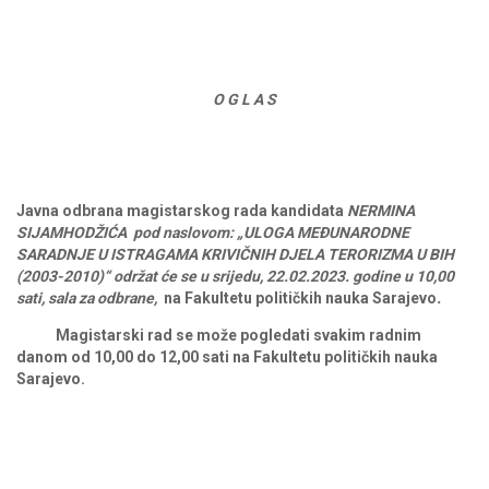
O G L A S
Javna odbrana
magistarskog rada kandidata
NERMINA
SIJAMHODŽIĆA
pod
naslovom:
„ULOGA MEĐUNARODNE
SARADNJE U ISTRAGAMA KRIVIČNIH DJELA TERORIZMA U BIH
(2003-2010)“ održat
će
se
u srijedu, 22.02.2023.
godine
u
10,00
sati, sala za odbrane,
na
Fakultetu
političkih
nauka
Sarajevo
.
Magistarski rad se može pogledati svakim radnim
danom od 10,00 do 12,00 sati na Fakultetu političkih nauka
Sarajevo.