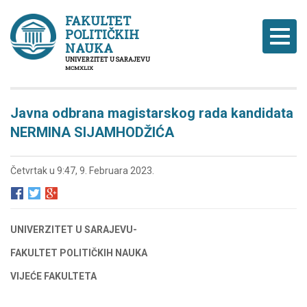
FAKULTET
POLITIČKIH
Naviga
NAUKA
UNIVERZITET U SARAJEVU
MCMXLIX
Javna odbrana magistarskog rada kandidata
NERMINA SIJAMHODŽIĆA
Četvrtak u 9:47, 9. Februara 2023.
UNIVERZITET U SARAJEVU-
FAKULTET POLITIČKIH NAUKA
VIJEĆE FAKULTETA