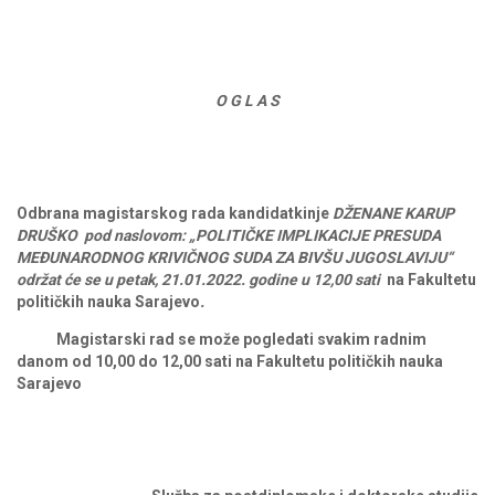
O G L A S
Odbrana
magistarskog rada kandidatkinje
DŽENANE KARUP
DRUŠKO
pod
naslovom:
„POLITIČKE IMPLIKACIJE PRESUDA
MEĐUNARODNOG KRIVIČNOG SUDA ZA BIVŠU JUGOSLAVIJU“
održat
će
se
u petak, 21.01.2022.
godine
u
12,00
sati
na
Fakultetu
političkih
nauka
Sarajevo
.
Magistarski rad se može pogledati svakim radnim
danom od 10,00 do 12,00 sati na Fakultetu političkih nauka
Sarajevo