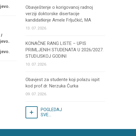
jevo.
Obavještenje o korigovanoj radnoj
verziji doktorske disertacije
kandidatkinje Amele Frljučkić, MA
13. 07. 2026.
I
jevo
.
KONAČNE RANG LISTE – UPIS
PRIMLJENIH STUDENATA U 2026/2027.
jevo.
STUDIJSKOJ GODINI
10. 07. 2026.
Obavjest za studente koji polazu ispit
kod prof.dr. Nerzuka Ćurka
09. 07. 2026.
POGLEDAJ
SVE...