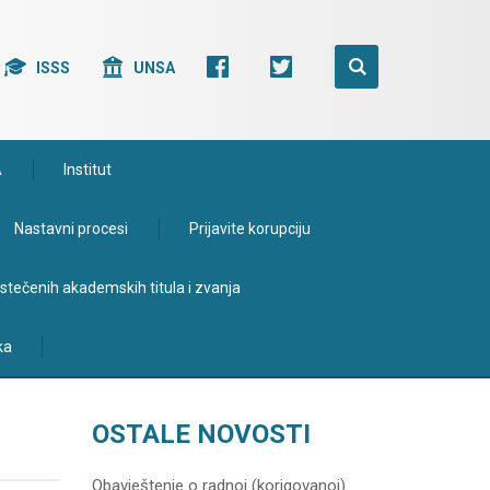
ISSS
UNSA
A
Institut
Nastavni procesi
Prijavite korupciju
e stečenih akademskih titula i zvanja
ka
OSTALE NOVOSTI
Obavještenje o radnoj (korigovanoj)