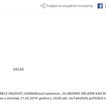
Podijeli na socijalnim mrežama:
OGLAS
NELE IVAZOVIĆ JUSMANI
pod
naslovom:
„SLOBODNO VRIJEME KAO RI
se
u četvrtak, 21.03.2019. godine
u
10,00
sati,
na
Fakultetu
političkih
n