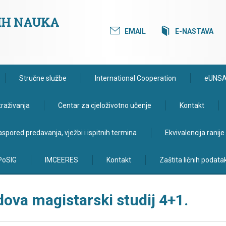
KIH NAUKA
EMAIL
E-NASTAVA
Stručne službe
International Cooperation
eUNS
traživanja
Centar za cjeloživotno učenje
Kontakt
spored predavanja, vježbi i ispitnih termina
Ekvivalencija ranij
PoSIG
IMCEERES
Kontakt
Zaštita ličnih podata
ova magistarski studij 4+1.