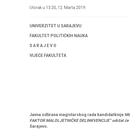
Utorak u 13:20, 12. Marta 2019.
UNIVERZITET U SARAJEVU
FAKULTET
POLITIČKIH
NAUKA
S A R A J E V O
VIJEĆE FAKULTETA
Javna
odbrana
magistarskog rada kandidatkinje
MI
FAKTOR MALOLJETNIČKE DELINKVENCIJE“ održat
će
Sarajevo
.