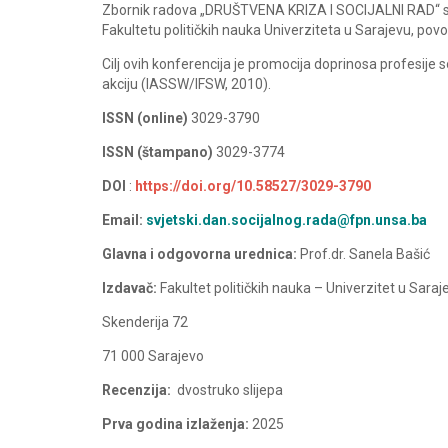
Zbornik radova „DRUŠTVENA KRIZA I SOCIJALNI RAD“ sa
Fakultetu političkih nauka Univerziteta u Sarajevu, po
Cilj ovih konferencija je promocija doprinosa profesije 
akciju (IASSW/IFSW, 2010).
ISSN (online)
3029-3790
ISSN (štampano)
3029-3774
DOI
:
https://doi.org/10.58527/3029-3790
Email:
svjetski.dan.socijalnog.rada@fpn.unsa.ba
Glavna i odgovorna urednica:
Prof.dr. Sanela Bašić
Izdavač:
Fakultet političkih nauka – Univerzitet u Saraj
Skenderija 72
71 000 Sarajevo
Recenzija:
dvostruko slijepa
Prva godina izlaženja:
2025