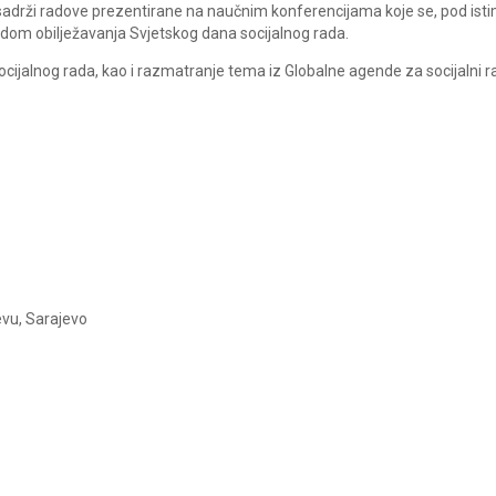
drži radove prezentirane na naučnim konferencijama koje se, pod isti
vodom obilježavanja Svjetskog dana socijalnog rada.
socijalnog rada, kao i razmatranje tema iz Globalne agende za socijalni r
evu, Sarajevo