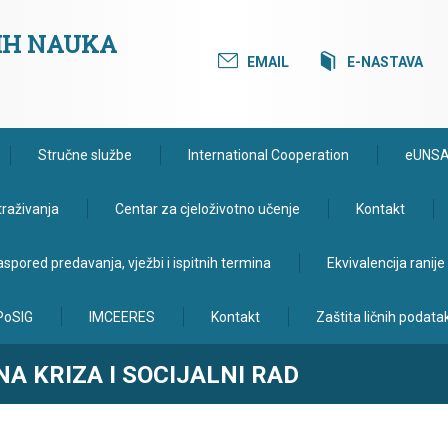
KIH NAUKA
EMAIL
E-NASTAVA
Stručne službe
International Cooperation
eUNS
traživanja
Centar za cjeloživotno učenje
Kontakt
spored predavanja, vježbi i ispitnih termina
Ekvivalencija ranij
PoSIG
IMCEERES
Kontakt
Zaštita ličnih podata
A KRIZA I SOCIJALNI RAD