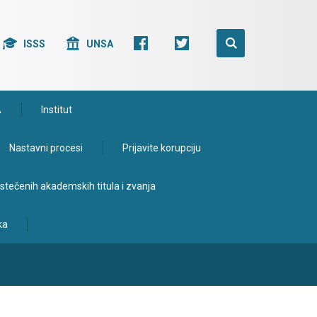
ISSS
UNSA
A
Institut
Nastavni procesi
Prijavite korupciju
e stečenih akademskih titula i zvanja
ka