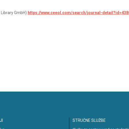
e Library GmbH)
https://www.ceeol.com/search/journal-detail?id=438
JI
STRUČNE SLUŽBE