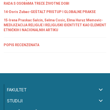
RADA S OSOBAMA TREĆE ŽIVOTNE DOBI
14-Doris Zubac-GEŠTALT PRISTUP I GLOBALNE PRAKSE
15-Irena Praskac Salcin, Selma Cosic, Elma Huruz Memovic-
MEDIJIZACIJA RELIGIJE I RELIGIJSKI IDENTITET KAO ELEMENT
ETNIČKIH I NACIONALNIH ARTIKU
POPIS RECENZENATA
FAKULTET
STUDIJI