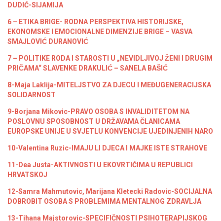
DUDIĆ-SIJAMIJA
6 – ETIKA BRIGE- RODNA PERSPEKTIVA HISTORIJSKE,
EKONOMSKE I EMOCIONALNE DIMENZIJE BRIGE – VASVA
SMAJLOVIĆ DURANOVIĆ
7 – POLITIKE RODA I STAROSTI U „NEVIDLJIVOJ ŽENI I DRUGIM
PRIČAMA“ SLAVENKE DRAKULIĆ – SANELA BAŠIĆ
8-Maja Laklija-MITELJSTVO ZA DJECU I MEĐUGENERACIJSKA
SOLIDARNOST
9-Borjana Mikovic-PRAVO OSOBA S INVALIDITETOM NA
POSLOVNU SPOSOBNOST U DRŽAVAMA ČLANICAMA
EUROPSKE UNIJE U SVJETLU KONVENCIJE UJEDINJENIH NARO
10-Valentina Ruzic-IMAJU LI DJECA I MAJKE ISTE STRAHOVE
11-Dea Justa-AKTIVNOSTI U EKOVRTIĆIMA U REPUBLICI
HRVATSKOJ
12-Samra Mahmutovic, Marijana Kletecki Radovic-SOCIJALNA
DOBROBIT OSOBA S PROBLEMIMA MENTALNOG ZDRAVLJA
13-Tihana Majstorovic-SPECIFIČNOSTI PSIHOTERAPIJSKOG