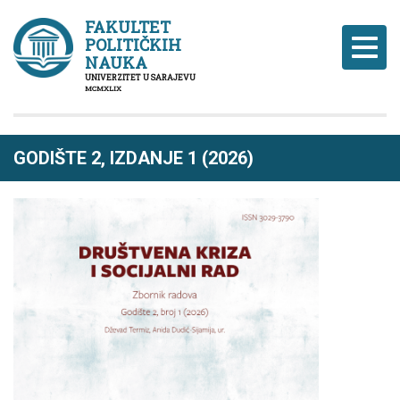
FAKULTET
POLITIČKIH
Naviga
NAUKA
UNIVERZITET U SARAJEVU
MCMXLIX
GODIŠTE 2, IZDANJE 1 (2026)