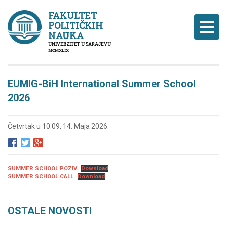
FAKULTET
POLITIČKIH
Naviga
NAUKA
UNIVERZITET U SARAJEVU
MCMXLIX
EUMIG-BiH International Summer School
2026
Četvrtak u 10:09, 14. Maja 2026.
SUMMER SCHOOL POZIV
Download
SUMMER SCHOOL CALL
Download
OSTALE NOVOSTI