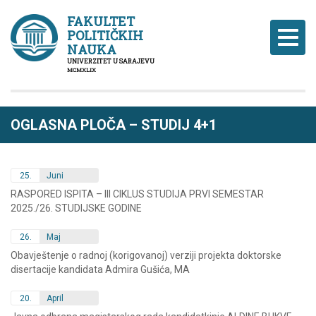
FAKULTET
POLITIČKIH
Naviga
NAUKA
UNIVERZITET U SARAJEVU
MCMXLIX
OGLASNA PLOČA – STUDIJ 4+1
25.
Juni
RASPORED ISPITA – III CIKLUS STUDIJA PRVI SEMESTAR
2025./26. STUDIJSKE GODINE
26.
Maj
Obavještenje o radnoj (korigovanoj) verziji projekta doktorske
disertacije kandidata Admira Gušića, MA
20.
April