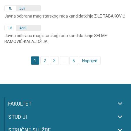
8.
Juli
Javna odbrana magistarskog rada kandidatkinje ZILE TABAKOVIĆ
18.
April
Javna odbrana magistarskog rada kandidatkinje SELME
RAMOVIĆ-KALAJDŽIJA
Posts
1
2
3
…
5
Naprijed
navigation
FAKULTET
STUDIJI
STRUČNE SLUŽBE