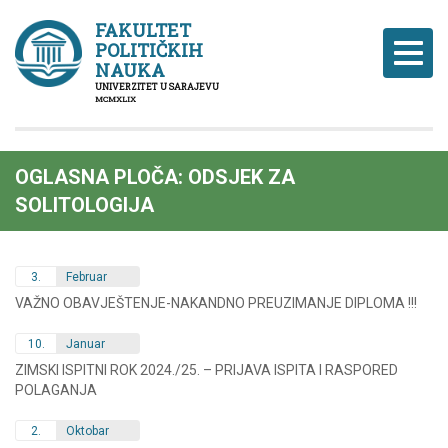
FAKULTET
POLITIČKIH
Naviga
NAUKA
UNIVERZITET U SARAJEVU
MCMXLIX
OGLASNA PLOČA: ODSJEK ZA
SOLITOLOGIJA
3.
Februar
VAŽNO OBAVJEŠTENJE-NAKANDNO PREUZIMANJE DIPLOMA !!!
10.
Januar
ZIMSKI ISPITNI ROK 2024./25. – PRIJAVA ISPITA I RASPORED
POLAGANJA
2.
Oktobar