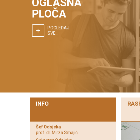
OGLASNA
PLOČA
POGLEDAJ
SVE...
INFO
RAS
Šef Odsjeka
prof. dr. Mirza Smajić