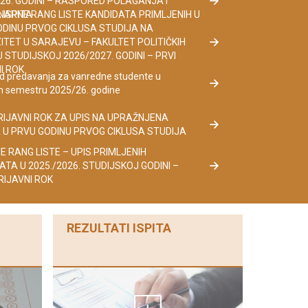
26. GODINI – RASPORED POLAGANJA I
 ISPITA
NARNE RANG LISTE KANDIDATA PRIMLJENIH U
DINU PRVOG CIKLUSA STUDIJA NA
ITET U SARAJEVU – FAKULTET POLITIČKIH
 STUDIJSKOJ 2026/2027. GODINI – PRVI
I ROK
d predavanja za vanredne studente u
 semestru 2025/26. godine
RIJAVNI ROK ZA UPIS NA UPRAŽNJENA
 U PRVU GODINU PRVOG CIKLUSA STUDIJA
 RANG LISTE – UPIS PRIMLJENIH
TA U 2025./2026. STUDIJSKOJ GODINI –
RIJAVNI ROK
REZULTATI ISPITA