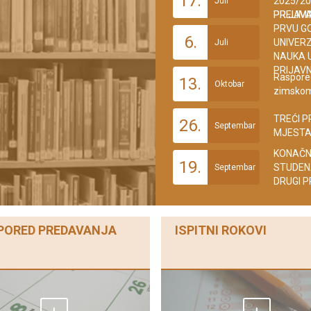
17.
2025/20
Juli
PRIJAVA
PRELIMI
PRVU GO
6.
UNIVERZ
Juli
NAUKA U
PRIJAVN
Raspore
13.
Oktobar
zimskom
TREĆI P
26.
Septembar
MJESTA
KONAČNE
19.
STUDENA
Septembar
DRUGI P
PORED PREDAVANJA
ISPITNI ROKOVI