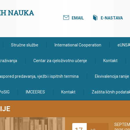
KIH NAUKA
EMAIL
E-NASTAVA
Stručne službe
International Cooperation
eUNS
traživanja
Centar za cjeloživotno učenje
Kontakt
spored predavanja, vježbi i ispitnih termina
Ekvivalencija ranij
PoSIG
IMCEERES
Kontakt
Zaštita ličnih podata
IJE
SEPTEMB