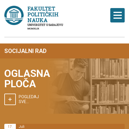
FAKULTET
POLITIČKIH
Naviga
NAUKA
UNIVERZITET U SARAJEVU
MCMXLIX
SOCIJALNI RAD
OGLASNA
PLOČA
POGLEDAJ
SVE...
17.
Juli