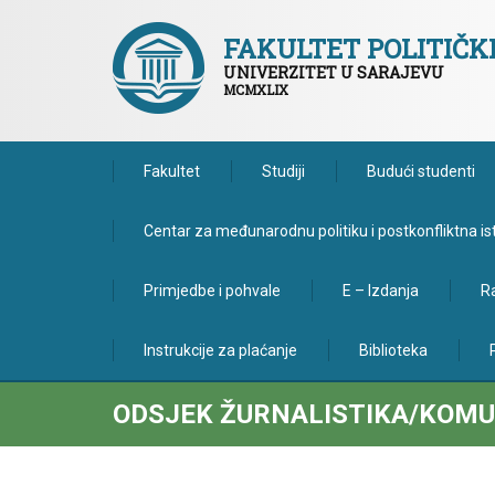
FAKULTET POLITIČ
UNIVERZITET U SARAJEVU
MCMXLIX
Fakultet
Studiji
Budući studenti
Centar za međunarodnu politiku i postkonfliktna is
Primjedbe i pohvale
E – Izdanja
Ra
Instrukcije za plaćanje
Biblioteka
ODSJEK ŽURNALISTIKA/KOMUN