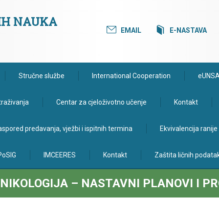
KIH NAUKA
EMAIL
E-NASTAVA
Stručne službe
International Cooperation
eUNS
traživanja
Centar za cjeloživotno učenje
Kontakt
spored predavanja, vježbi i ispitnih termina
Ekvivalencija ranij
PoSIG
IMCEERES
Kontakt
Zaštita ličnih podata
IKOLOGIJA – NASTAVNI PLANOVI I PR