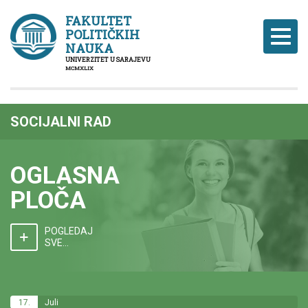
FAKULTET
POLITIČKIH
Naviga
NAUKA
UNIVERZITET U SARAJEVU
MCMXLIX
SOCIJALNI RAD
OGLASNA
PLOČA
POGLEDAJ
SVE...
17.
Juli