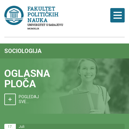
FAKULTET
POLITIČKIH
Naviga
NAUKA
UNIVERZITET U SARAJEVU
MCMXLIX
SOCIOLOGIJA
OGLASNA
PLOČA
POGLEDAJ
SVE...
17.
Juli