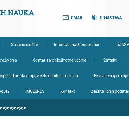
KIH NAUKA
EMAIL
E-NASTAVA
Stručne službe
International Cooperation
eUNS
traživanja
Centar za cjeloživotno učenje
Kontakt
spored predavanja, vježbi i ispitnih termina
Ekvivalencija ranij
PoSIG
IMCEERES
Kontakt
Zaštita ličnih podata
<<<<<<<