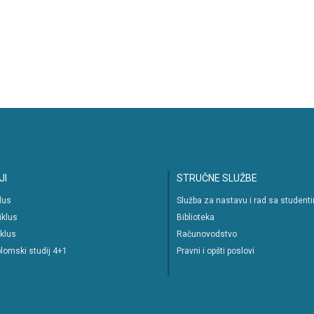
JI
STRUČNE SLUŽBE
klus
Služba za nastavu i rad sa student
iklus
Biblioteka
iklus
Računovodstvo
lomski studij 4+1
Pravni i opšti poslovi