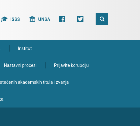
ISSS
UNSA
A
Institut
Nastavni procesi
Prijavite korupciju
e stečenih akademskih titula i zvanja
ka