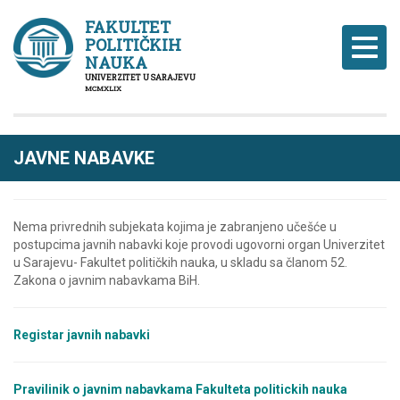
FAKULTET
POLITIČKIH
Naviga
NAUKA
UNIVERZITET U SARAJEVU
MCMXLIX
JAVNE NABAVKE
Nema privrednih subjekata kojima je zabranjeno učešće u
postupcima javnih nabavki koje provodi ugovorni organ Univerzitet
u Sarajevu- Fakultet političkih nauka, u skladu sa članom 52.
Zakona o javnim nabavkama BiH.
Registar javnih nabavki
Pravilinik o javnim nabavkama Fakulteta politickih nauka